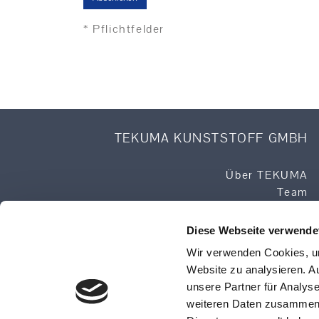
* Pflichtfelder
TEKUMA KUNSTSTOFF GMBH
Über TEKUMA
Team
Anwendungstechnik
Logistik
Diese Webseite verwende
Qualität & Service
Wir verwenden Cookies, um
Produktsuche
Website zu analysieren. A
Lieferprogramm
unsere Partner für Analys
Sonderposten
weiteren Daten zusammen, 
Impressum