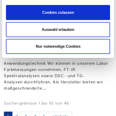
9.
AGBs
Allgemeine Verkaufs- und Lieferbedingungen
Cookies zulassen
(Stand: Dezember 2025) AGBs als PDF 1.
Geltungsbereich (1) Diese Geschäftsbedingungen
gelten gegen über…
Auswahl erlauben
10.
Anwendungstechniken für die
Nur notwendige Cookies
Kunststoff-Prüfung
Anwendungstechnik Wir können in unserem Labor
Farbmessungen vornehmen, FT-IR
Spektralanalysen sowie DSC- und TG-
Analysen durchführen. Als Hersteller bieten wir
maßgeschneiderte…
Suchergebnisse 1 bis 10 von 46