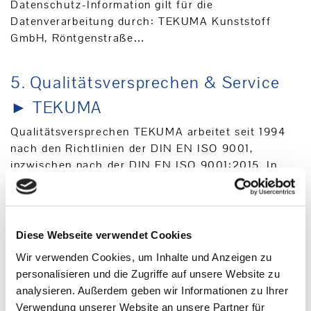
Datenschutz-Information gilt für die
Datenverarbeitung durch: TEKUMA Kunststoff
GmbH, Röntgenstraße…
5.
Qualitätsversprechen & Service
► TEKUMA
Qualitätsversprechen TEKUMA arbeitet seit 1994
nach den Richtlinien der DIN EN ISO 9001,
inzwischen nach der DIN EN ISO 9001:2015. In
unserem QM-Handbuch beschreiben wir die
Qualitätspolitik, mit…
Diese Webseite verwendet Cookies
6.
KUTENO 2026
Wir verwenden Cookies, um Inhalte und Anzeigen zu
Im Juni ist es wieder soweit – vom 9. bis 11. Juni
personalisieren und die Zugriffe auf unsere Website zu
2026 öffnet die KUTENO in Bad Salzuflen Ihre
analysieren. Außerdem geben wir Informationen zu Ihrer
Tore. Wir sind selbstverständlich wieder als
Verwendung unserer Website an unsere Partner für