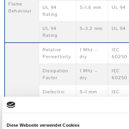
Flame
UL 94
S=1.6 mm
UL 94
Behaviour
Rating
UL 94
S=3.2 mm
UL 94
Rating
Relative
1 Mhz –
IEC
Permettivity
dry
60250
Dissipation
1 Mhz –
IEC
Factor
dry
60250
Dielectric
S=1 mm
IEC
Electrical
Strength
60243
1
Surface
dry
IEC
Diese Webseite verwendet Cookies
Resistivity
60093