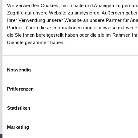
Wir verwenden Cookies, um Inhalte und Anzeigen zu personal
Volume
dry
IEC
Zugriffe auf unsere Website zu analysieren. Außerdem geben
Resistivity
60093
Ihrer Verwendung unserer Website an unsere Partner für Ana
Partner führen diese Informationen möglicherweise mit wei
Density
ASTM
die Sie ihnen bereitgestellt haben oder die sie im Rahmen Ih
D792
Dienste gesammelt haben.
Humidity
23°C / 50
ISO 62
Einwilligungsauswahl
Various
Content at
% U.R.
Notwendig
Equilibrium
Moulding
parallel
-
Präferenzen
Shrinkage
Statistiken
Marketing