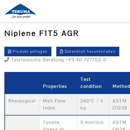
Niplene F1T5 AGR
Produkt anfragen
Datenblatt herunterladen
Telefonische Beratung +49 40 727702-0
Test
Properties
condition
Metho
Rheological
Melt Flow
260°C / 5
ASTM
Index
kg
D1238
Tensile
5 mm/min
ASTM
Stress at
D638