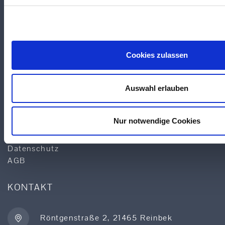
TEKUMA KUNSTSTOFF GMBH
Über TEKUMA
Team
Cookies zulassen
Anwendungstechnik
Logistik
Qualität & Service
Auswahl erlauben
Produktsuche
Lieferprogramm
Nur notwendige Cookies
Sonderposten
Impressum
Datenschutz
AGB
KONTAKT
Röntgenstraße 2, 21465 Reinbek