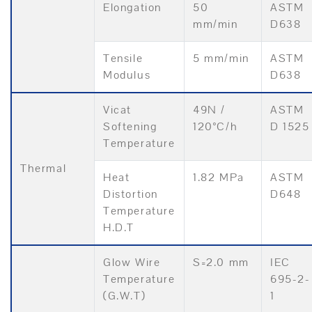
Elongation
50
ASTM
mm/min
D638
Tensile
5 mm/min
ASTM
Modulus
D638
Vicat
49N /
ASTM
Softening
120°C/h
D 1525
Temperature
Thermal
Heat
1.82 MPa
ASTM
Distortion
D648
Temperature
H.D.T
Glow Wire
S=2.0 mm
IEC
Temperature
695-2-
(G.W.T)
1