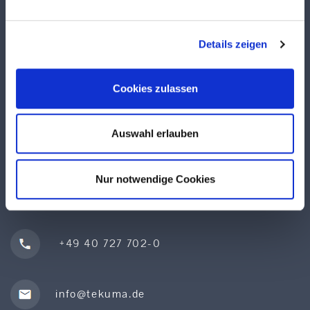
Qualität & Service
Produktsuche
Details zeigen
Lieferprogramm
Sonderposten
Impressum
Cookies zulassen
Datenschutz
AGB
Auswahl erlauben
KONTAKT
Nur notwendige Cookies
Röntgenstraße 2, 21465 Reinbek
+49 40 727 702-0
info@tekuma.de