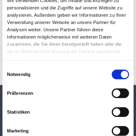
Wir verwenden Cookies, um Inhalte und Anzeigen zu
personalisieren und die Zugriffe auf unsere Website zu
Ihre Nachricht an uns
*
analysieren. Außerdem geben wir Informationen zu Ihrer
Verwendung unserer Website an unsere Partner für
Analysen weiter. Unsere Partner führen diese
Informationen möglicherweise mit weiteren Daten
zusammen, die Sie ihnen bereitgestellt haben oder die
Abschicken
sie im Rahmen Ihrer Nutzung der Dienste gesammelt
haben.
Einwilligungsauswahl
Notwendig
Präferenzen
TEKUMA KUNSTSTOFF GMBH
Statistiken
Über TEKUMA
Team
Anwendungstechnik
Marketing
Logistik