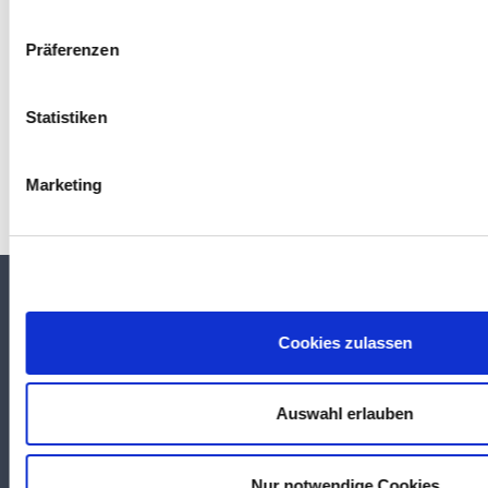
Moulding
parallel
-
Shrinkage
Präferenzen
Moulding
transversal
-
Shrinkage
Statistiken
Marketing
TEKUMA KUNSTSTOFF GMBH
Cookies zulassen
Über TEKUMA
Team
Anwendungstechnik
Auswahl erlauben
Logistik
Qualität & Service
Produktsuche
Nur notwendige Cookies