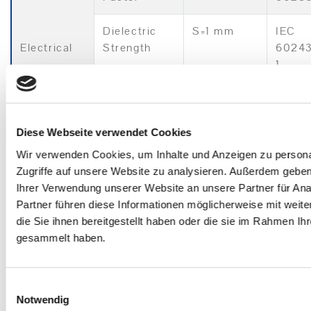
Dielectric
S=1 mm
IEC
Electrical
Strength
6024
1
Surface
dry
IEC
Resistivity
6009
Diese Webseite verwendet Cookies
Volume
dry
IEC
Wir verwenden Cookies, um Inhalte und Anzeigen zu personal
Resistivity
6009
Zugriffe auf unsere Website zu analysieren. Außerdem geben
Ihrer Verwendung unserer Website an unsere Partner für Ana
Density
ASTM
Partner führen diese Informationen möglicherweise mit wei
D792
die Sie ihnen bereitgestellt haben oder die sie im Rahmen Ih
gesammelt haben.
Humidity
23°C / 50
ISO 6
Content at
% U.R.
Equilibrium
Einwilligungsauswahl
Various
Notwendig