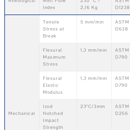
Rheological
Melt Flow
230 °C /
ASTM
Index
2,16 Kg
D1238
Tensile
5 mm/min
ASTM
Stress at
D638
Break
Flexural
1,3 mm/min
ASTM
Maximum
D790
Stress
Flexural
1,3 mm/min
ASTM
Elastic
D790
Modulus
Izod
23°C/3mm
ASTM
Mechanical
Notched
D256
Impact
Strength