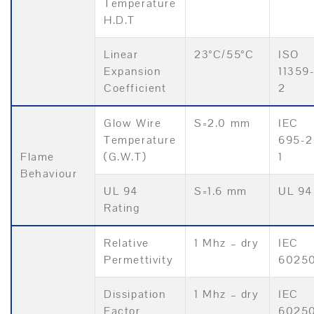
Temperature
H.D.T
Linear
23°C/55°C
ISO
Expansion
11359
Coefficient
2
Glow Wire
S=2.0 mm
IEC
Temperature
695-2
Flame
(G.W.T)
1
Behaviour
UL 94
S=1.6 mm
UL 94
Rating
Relative
1 Mhz – dry
IEC
Permettivity
6025
Dissipation
1 Mhz – dry
IEC
Factor
6025