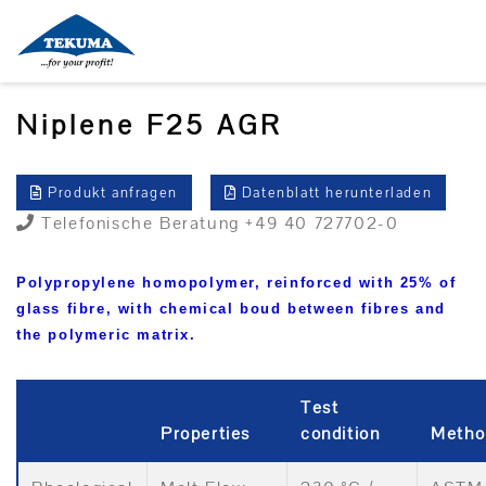
Niplene F25 AGR
Produkt anfragen
Datenblatt herunterladen
Telefonische Beratung +49 40 727702-0
Polypropylene homopolymer, reinforced with 25% of
glass fibre, with chemical boud between fibres and
the polymeric matrix.
Test
Properties
condition
Metho